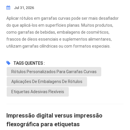
Jul 31, 2026
Aplicar rótulos em garrafas curvas pode ser mais desafiador
do que aplicá-los em superfícies planas. Muitos produtos,
como garrafas de bebidas, embalagens de cosméticos,
frascos de óleos essenciais e suplementos alimentares,
utilizam garrafas cilíndricas ou com formatos especiais.
Devido à superfície curva, os rótulos precisam manter uma boa
aderência, adaptando-se ao formato da embalagem sem
TAGS QUENTES :
descolar, enrugar ou formar bolhas de ar.Como fabricantes
Rótulos Personalizados Para Garrafas Curvas
profissionais de rótulos personalizados na China, entendemos
os desafios da rotulagem de garrafas curvas. Selecionar o
Aplicações De Embalagens De Rótulos
material, o adesivo e o processo de produção corretos é
Etiquetas Adesivas Flexíveis
essencial para garantir uma aplicação estável e uma aparência
impecável. Diferentes formatos de garrafa exigem diferentes
soluções de rotulagem. Por exemplo, garrafas de plástico
Impressão digital versus impressão
flexíveis podem precisar de rótulos com maior elasticidade,
enquanto garrafas de vidro podem exigir adesivos com maior
flexográfica para etiquetas
aderência inicial. O material da superfície, a curvatura, a