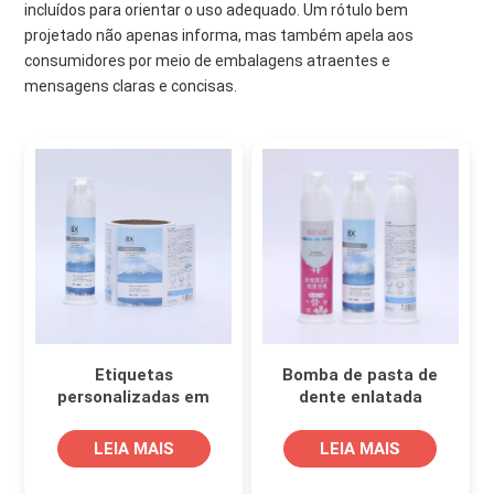
incluídos para orientar o uso adequado. Um rótulo bem
projetado não apenas informa, mas também apela aos
consumidores por meio de embalagens atraentes e
mensagens claras e concisas.
Etiquetas
Bomba de pasta de
personalizadas em
dente enlatada
rolo para frascos de
envolvente rótulo
pasta de dente para
autônomo
LEIA MAIS
LEIA MAIS
produtos de higiene
personalizado
bucal.