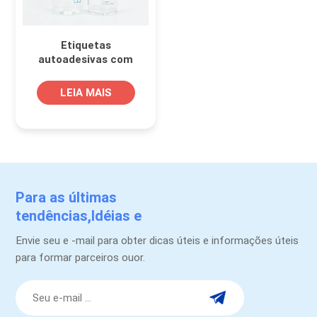
Etiquetas
autoadesivas com
estampa de papel
para garrafas de água
LEIA MAIS
Para as últimas
tendências,Idéias e
promoções.
Envie seu e -mail para obter dicas úteis e informações úteis
para formar parceiros ouor.