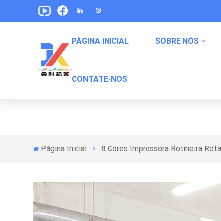
PÁGINA INICIAL
SOBRE NÓS
CONTATE-NOS
8 Core
Etiquetas De Embalagem De Alimentos Para Animais De Estimação
Rótulos De Embalagem De Lanches
Etiquetas De Embalagem De Alimentos Enlatados
Página Inicial
8 Cores Impressora Rotineira Rota