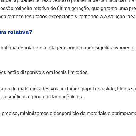
fique rapidamente, resolvendo o problema de cair fácil da tint
ssão rotineira rotativa de última geração, que garante uma pro
çada fornece resultados excepcionais, tornando-a a solução ide
ra rotativa?
 contínua de rolagem a rolagem, aumentando significativamente
s estão disponíveis em locais limitados.
ma de materiais adesivos, incluindo papel revestido, filmes si
, cosméticos e produtos farmacêuticos.
gistro preciso, minimizamos o desperdício de materiais e aprimo