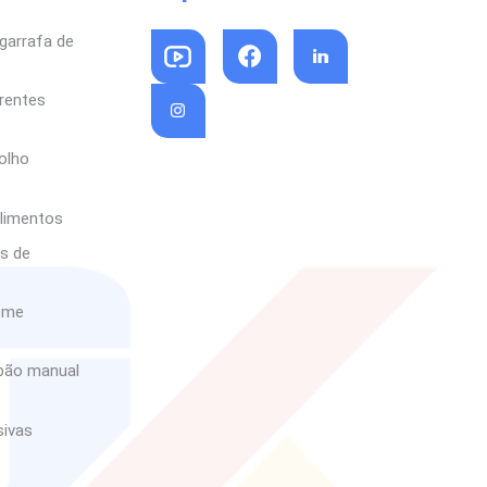
garrafa de
arentes
olho
limentos
as de
reme
abão manual
sivas