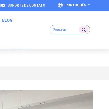
PORTUGUÊS
SUPORTE DE CONTATO
BLOG
English
Français
otativa
Deutsch
Etiquetas De Código Um-Para-Um
Italiano
Español
Português
日本語
بالعربية