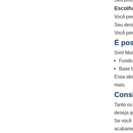
Escolha
Você pref
Seu desig
Você pre
É pos
Sim! Mui
Fundo 
Base b
Essa abo
mais.
Consi
Tanto os
deseja q
Se você 
acabamen