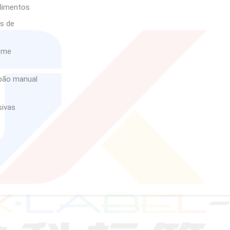
limentos
as de
reme
abão manual
sivas