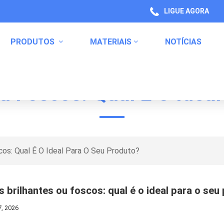
LIGUE AGORA
PRODUTOS
MATERIAIS
NOTÍCIAS
u Foscos: Qual É O Idea
Rótulos De Lavagem Do Corpo
Rótulo De Pasta De Dente
Etiquetas De Embalagem De Produtos De Saúde
Embalagem De Produtos De Cozinha
Etiquetas De Produtos Químicos Domésticos
Etiquetas De Código De Barras
cos: Qual É O Ideal Para O Seu Produto?
s brilhantes ou foscos: qual é o ideal para o seu
7, 2026