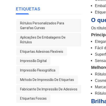
Embala
ETIQUETAS
Etique
O que
Rótulos Personalizados Para
Garrafas Curvas
Os rótul
Princip
Aplicações De Embalagens De
Elegan
Rótulos
Fácil 
Etiquetas Adesivas Flexíveis
Superf
Sensaç
Impressão Digital
Melhor
Impressão Flexográfica
Rótulo
Método De Impressão De Etiquetas
Cosmét
Marcas
Fabricante De Impressão De Adesivos
Rótulo
Etiquetas Foscas
Brilh