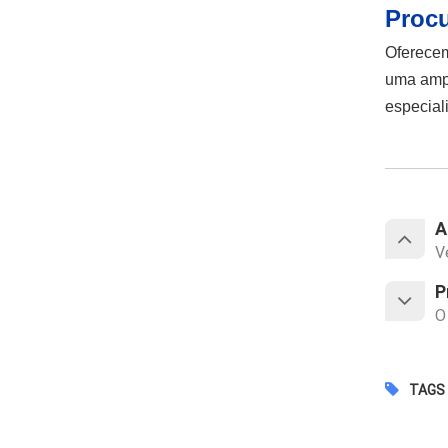
Procu
Oferecem
uma ampl
especial
A
V
P
O
TAGS 