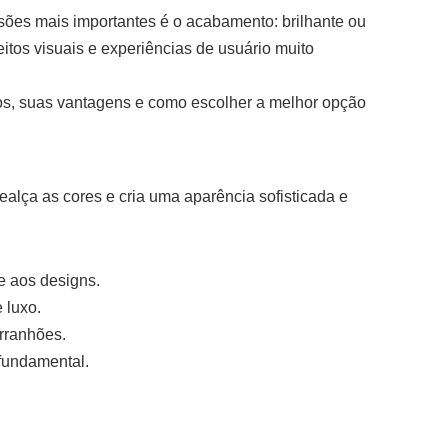
sões mais importantes é o acabamento: brilhante ou
Indonesia
tos visuais e experiências de usuário muito
norwegian
scos, suas vantagens e como escolher a melhor opção
realça as cores e cria uma aparência sofisticada e
e aos designs.
 luxo.
rranhões.
 fundamental.