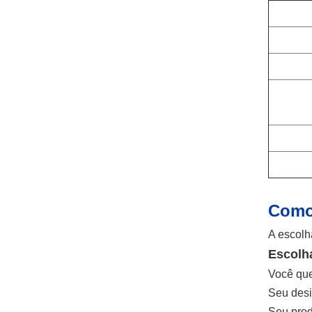
Como 
A escolh
Escolha
Você que
Seu desig
Seu prod