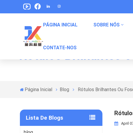
PÁGINA INICIAL
SOBRE NÓS
CONTATE-NOS
Rótulos Brilhantes O
Etiquetas De Embalagem De Alimentos Para Animais De Estimação
Rótulos De Embalagem De Lanches
Etiquetas De Embalagem De Alimentos Enlatados
Página Inicial
Blog
Rótulos Brilhantes Ou Fos
Rótulo
Lista De Blogs
April 0
blog