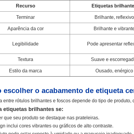
Recurso
Etiquetas brilhant
Terminar
Brilhante, reflexiv
Aparência da cor
Brilhante e vibrant
Legibilidade
Pode apresentar refle
Textura
Suave e escorregad
Estilo da marca
Ousado, enérgico
escolher o acabamento de etiqueta ce
a entre rótulos brilhantes e foscos depende do tipo de produto,
 etiquetas brilhantes se:
r que seu produto se destaque nas prateleiras.
n inclui cores vibrantes ou gráficos de alto contraste.
uto pode estar exposto à umidade ou a manuseio inadequado.