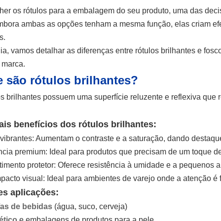
her os rótulos para a embalagem do seu produto, uma das deci
mbora ambas as opções tenham a mesma função, elas criam efei
s.
ia, vamos detalhar as diferenças entre rótulos brilhantes e fo
 marca.
 são rótulos brilhantes?
os brilhantes possuem uma superfície reluzente e reflexiva que 
ais benefícios dos rótulos brilhantes:
vibrantes: Aumentam o contraste e a saturação, dando destaqu
cia premium: Ideal para produtos que precisam de um toque de
imento protetor: Oferece resistência à umidade e a pequenos a
mpacto visual: Ideal para ambientes de varejo onde a atenção é
es aplicações:
fas de bebidas
(água, suco, cerveja)
tico
e embalagens de produtos para a pele