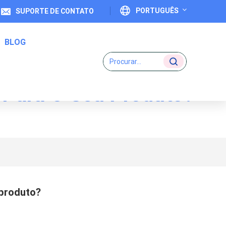
PORTUGUÊS
SUPORTE DE CONTATO
BLOG
English
Français
l Para O Seu Produto?
Deutsch
Etiquetas De Código Um-Para-Um
Italiano
Español
Português
 produto?
日本語
بالعربية