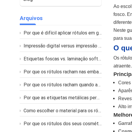
Ao escol
fosco. E
Arquivos
diferente
Neste gu
Por que é difícil aplicar rótulos em garrafas curvas?
para sua
Impressão digital versus impressão flexográfica para etiquetas personalizadas
O que
Os rótul
Etiquetas foscas vs. laminação soft touch: qual a diferença?
atraente.
Por que os rótulos racham nas embalagens flexíveis?
Princip
Cores 
Por que os rótulos racham quando aplicados em frascos flexíveis?
Aparên
Por que as etiquetas metálicas perdem o brilho após a impressão ou laminação?
Revest
Alto i
Como escolher o material para os rótulos de frascos de produtos para pele oleosa?
Melhor
Por que os rótulos dos seus cosméticos descolam em banheiros úmidos?
Garra
Cosmé