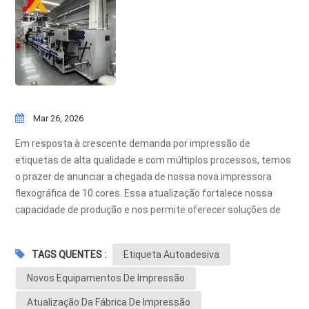
produção.
Mar 26, 2026
Em resposta à crescente demanda por impressão de
etiquetas de alta qualidade e com múltiplos processos, temos
o prazer de anunciar a chegada de nossa nova impressora
flexográfica de 10 cores. Essa atualização fortalece nossa
capacidade de produção e nos permite oferecer soluções de
etiquetas mais complexas e sofisticadas com maior
eficiência.Nosso Equipamentos de impressão atuais Visão
TAGS QUENTES :
Etiqueta Autoadesiva
geralCom esta mais recente aquisição, nossa fábrica agora
opera uma gama completa de equipamentos avançados.
Novos Equipamentos De Impressão
equipamentos de impressão, incluindo:Máquinas de
Atualização Da Fábrica De Impressão
impressão offset de 5 e 6 coresMáquina de impressão