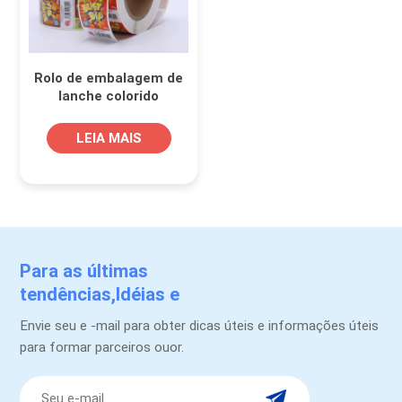
Rolo de embalagem de
lanche colorido
personalizado com
etiqueta autoadesiva
LEIA MAIS
para alimentos
Para as últimas
tendências,Idéias e
promoções.
Envie seu e -mail para obter dicas úteis e informações úteis
para formar parceiros ouor.