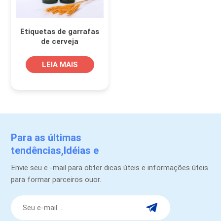
Etiquetas de garrafas
de cerveja
impermeáveis
personalizadas-
LEIA MAIS
designs duráveis e
atraentes
Para as últimas
tendências,Idéias e
promoções.
Envie seu e -mail para obter dicas úteis e informações úteis
para formar parceiros ouor.