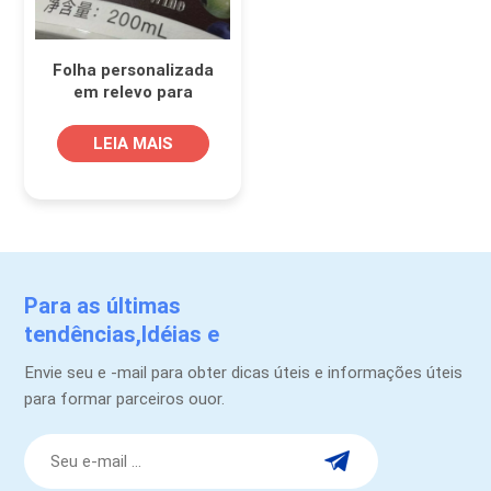
Folha personalizada
em relevo para
embalagem de
garrafas de vidro de
LEIA MAIS
vinho de frutas
Para as últimas
tendências,Idéias e
promoções.
Envie seu e -mail para obter dicas úteis e informações úteis
para formar parceiros ouor.