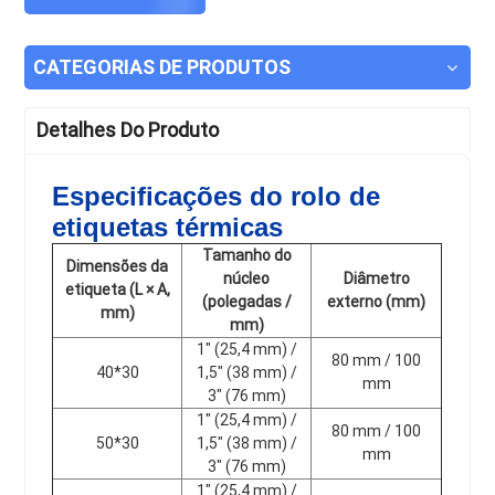
CATEGORIAS DE PRODUTOS
Detalhes Do Produto
Especificações do rolo de
etiquetas térmicas
Tamanho do
Dimensões da
núcleo
Diâmetro
etiqueta (L × A,
(polegadas /
externo (mm)
mm)
mm)
1" (25,4 mm) /
80 mm / 100
40*30
1,5" (38 mm) /
mm
3" (76 mm)
1" (25,4 mm) /
80 mm / 100
50*30
1,5" (38 mm) /
mm
3" (76 mm)
1" (25,4 mm) /