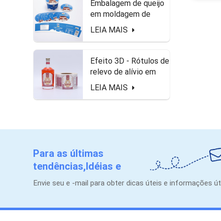
Embalagem de queijo
em moldagem de
queijo freezer à prova
LEIA MAIS
d'água e rótulos
seguros de alimentos
Efeito 3D - Rótulos de
relevo de alívio em
forma de roll para
LEIA MAIS
garrafa de licor
Para as últimas
tendências,Idéias e
promoções.
Envie seu e -mail para obter dicas úteis e informações út