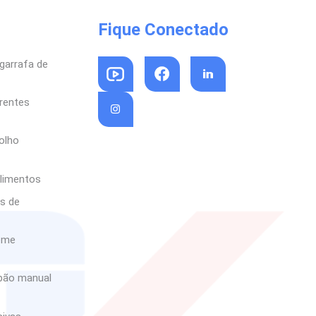
Fique Conectado
garrafa de
arentes
olho
limentos
as de
reme
abão manual