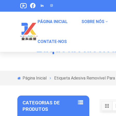
PÁGINA INICIAL
SOBRE NÓS
CONTATE-NOS
Etiqueta Adesiv
Etiquetas De Embalagem De Alimentos Para Animais De Estimação
Rótulos De Embalagem De Lanches
Etiquetas De Embalagem De Alimentos Enlatados
Página Inicial
Etiqueta Adesiva Removível Par
CATEGORIAS DE
PRODUTOS