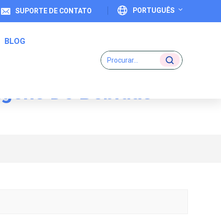
PORTUGUÊS
SUPORTE DE CONTATO
BLOG
English
Français
agens De Bebidas
Deutsch
Etiquetas De Código Um-Para-Um
Italiano
Español
Português
日本語
بالعربية