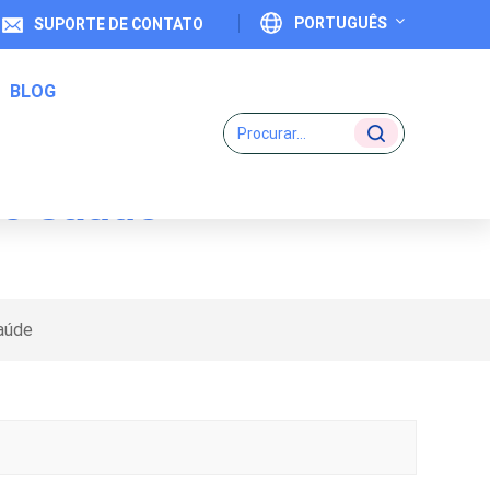
PORTUGUÊS
SUPORTE DE CONTATO
BLOG
English
lagens De Rótulos
Français
De Saúde
Deutsch
Etiquetas De Código Um-Para-Um
Italiano
Español
aúde
Português
日本語
بالعربية