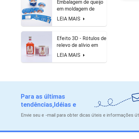
Embalagem de queijo
em moldagem de
queijo freezer à prova
LEIA MAIS
d'água e rótulos
seguros de alimentos
Efeito 3D - Rótulos de
relevo de alívio em
forma de roll para
LEIA MAIS
garrafa de licor
Para as últimas
tendências,Idéias e
promoções.
Envie seu e -mail para obter dicas úteis e informações út