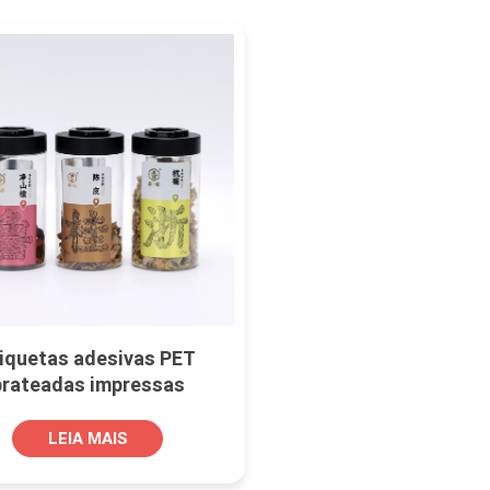
iquetas adesivas PET
prateadas impressas
onalizadas para garrafas
plásticas
LEIA MAIS