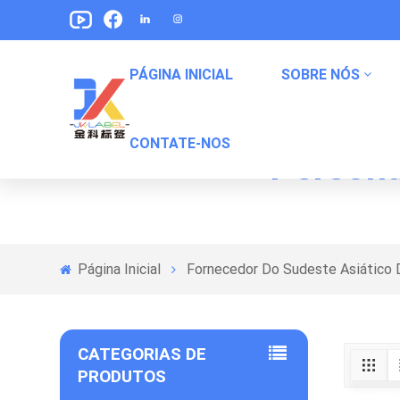
PÁGINA INICIAL
SOBRE NÓS
Fornecedor Do Su
CONTATE-NOS
Persona
Etiquetas De Embalagem De Alimentos Para Animais De Estimação
Rótulos De Embalagem De Lanches
Etiquetas De Embalagem De Alimentos Enlatados
Página Inicial
Fornecedor Do Sudeste Asiático
CATEGORIAS DE
PRODUTOS