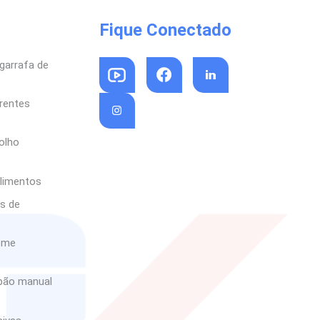
Fique Conectado
garrafa de
arentes
olho
limentos
as de
reme
abão manual